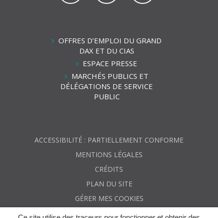
vers
vers
vers
le
le
la
compte
compte
chaîne
Facebook
Linkedin
Youtube
OFFRES D’EMPLOI DU GRAND
DAX ET DU CIAS
ESPACE PRESSE
MARCHÉS PUBLICS ET
DÉLÉGATIONS DE SERVICE
PUBLIC
ACCESSIBILITÉ : PARTIELLEMENT CONFORME
MENTIONS LÉGALES
CRÉDITS
PLAN DU SITE
GÉRER MES COOKIES
Ce site utilise des traceurs pour fonctionner et obtenir des