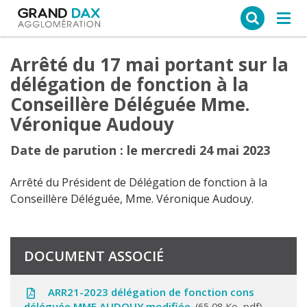
Ce site web utilise des cookies
Tog
navi
Arrêté du 17 mai portant sur la
délégation de fonction à la
Conseillère Déléguée Mme.
Véronique Audouy
Date de parution : le mercredi 24 mai 2023
Arrêté du Président de Délégation de fonction à la
Conseillère Déléguée, Mme. Véronique Audouy.
DOCUMENT ASSOCIÉ
ARR21-2023 délégation de fonction cons
déléguée MME AUDOUY modifiée
65,08 Ko, pdf