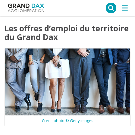
Ce site web utilise des cookies
Tog
navi
Les offres d’emploi du territoire
du Grand Dax
Crédit photo © Getty images