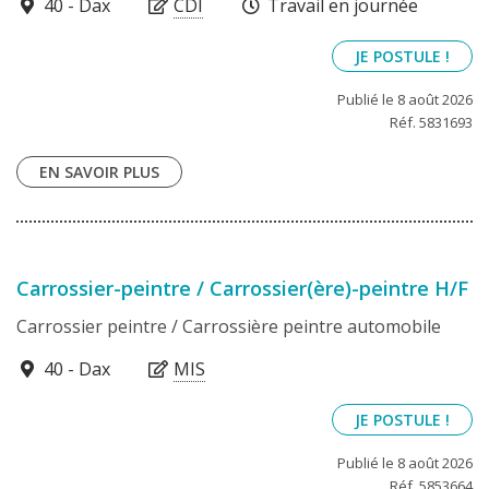
40100
40 - Dax
CDI
Travail en journée
JE POSTULE !
Publié le 8 août 2026
Réf. 5831693
EN SAVOIR PLUS
Carrossier-peintre / Carrossier(ère)-peintre H/F
Carrossier peintre / Carrossière peintre automobile
40100
40 - Dax
MIS
JE POSTULE !
Publié le 8 août 2026
Réf. 5853664