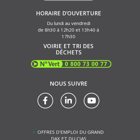
HORAIRE D’OUVERTURE
Du lundi au vendredi
de 8h30 à 12h20 et 13h40 à
17h30
VOIRIE ET TRI DES
DÉCHETS
NOUS SUIVRE
Lien
Lien
Lien
vers
vers
vers
le
le
la
compte
compte
chaîne
Facebook
Linkedin
Youtube
OFFRES D’EMPLOI DU GRAND
DAX ET DU CIAS