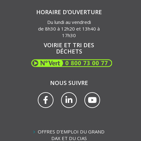
HORAIRE D’OUVERTURE
Du lundi au vendredi
de 8h30 à 12h20 et 13h40 à
17h30
VOIRIE ET TRI DES
DÉCHETS
NOUS SUIVRE
Lien
Lien
Lien
vers
vers
vers
le
le
la
compte
compte
chaîne
Facebook
Linkedin
Youtube
OFFRES D’EMPLOI DU GRAND
DAX ET DU CIAS