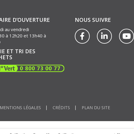
AIRE D’OUVERTURE
NOUS SUIVRE
di au vendredi
Lien
Lien
L
30 à 12h20 et 13h40 à
vers
vers
v
0
le
le
l
IE ET TRI DES
compte
compte
c
HETS
Facebook
Linkedin
Y
MENTIONS LÉGALES
CRÉDITS
PLAN DU SITE