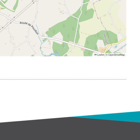
Leaflet
|
©
OpenStreetMap