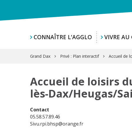
Ce site web utilise des cookies
CONNAÎTRE L’AGGLO
VIVRE AU
Grand Dax
Privé : Plan interactif
Accueil de 
Accueil de loisirs 
lès-Dax/Heugas/Sa
Contact
05.58.57.89.46
Sivu.rpi.bhsp@orange.fr