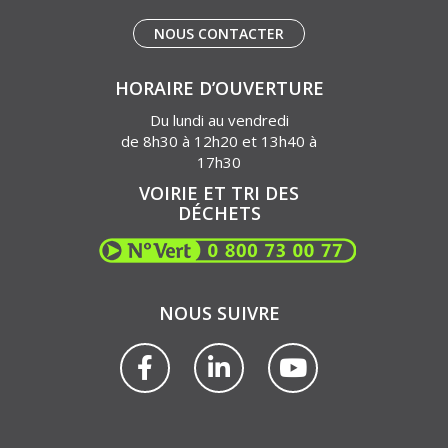
NOUS CONTACTER
HORAIRE D’OUVERTURE
Du lundi au vendredi
de 8h30 à 12h20 et 13h40 à
17h30
VOIRIE ET TRI DES
DÉCHETS
NOUS SUIVRE
Lien
Lien
Lien
vers
vers
vers
le
le
la
compte
compte
chaîne