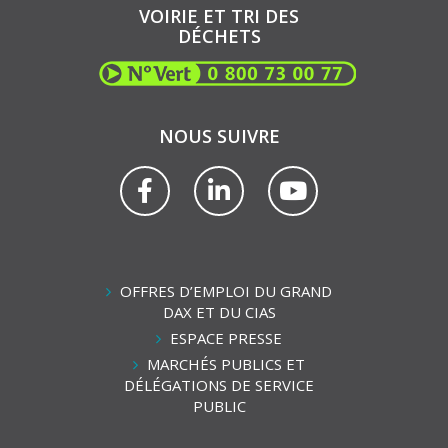
VOIRIE ET TRI DES
DÉCHETS
NOUS SUIVRE
Lien
Lien
Lien
vers
vers
vers
le
le
la
compte
compte
chaîne
Facebook
Linkedin
Youtube
OFFRES D’EMPLOI DU GRAND
DAX ET DU CIAS
ESPACE PRESSE
MARCHÉS PUBLICS ET
DÉLÉGATIONS DE SERVICE
PUBLIC