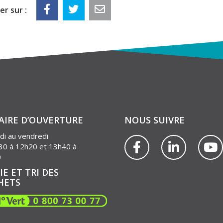
r sur :
AIRE D’OUVERTURE
NOUS SUIVRE
di au vendredi
Lien
Lien
L
30 à 12h20 et 13h40 à
vers
vers
v
0
le
le
l
IE ET TRI DES
compte
compte
c
HETS
Facebook
Linkedin
Y