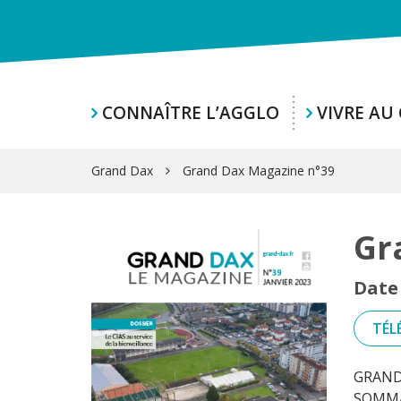
Ce site web utilise des cookies
CONNAÎTRE L’AGGLO
VIVRE AU
Grand Dax
Grand Dax Magazine n°39
Gr
Date 
TÉL
GRAND 
SOMMA