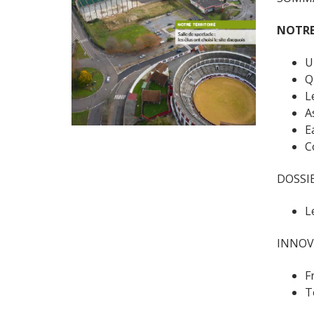
NOTRE
U
Q
L
A
E
C
DOSSI
L
INNOV
F
T