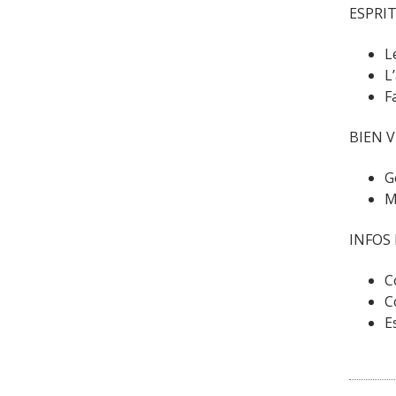
ESPRIT
L
L
F
BIEN V
G
M
INFOS
C
C
E