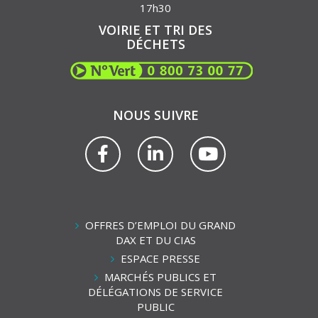
17h30
VOIRIE ET TRI DES
DÉCHETS
NOUS SUIVRE
Lien
Lien
Lien
vers
vers
vers
le
le
la
compte
compte
chaîne
Facebook
Linkedin
Youtube
OFFRES D’EMPLOI DU GRAND
DAX ET DU CIAS
ESPACE PRESSE
MARCHÉS PUBLICS ET
DÉLÉGATIONS DE SERVICE
PUBLIC