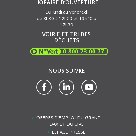
HORAIRE D’OUVERTURE
Du lundi au vendredi
de 8h30 à 12h20 et 13h40 à
17h30
VOIRIE ET TRI DES
DÉCHETS
NOUS SUIVRE
Lien
Lien
Lien
vers
vers
vers
le
le
la
compte
compte
chaîne
Facebook
Linkedin
Youtube
OFFRES D’EMPLOI DU GRAND
DAX ET DU CIAS
ESPACE PRESSE